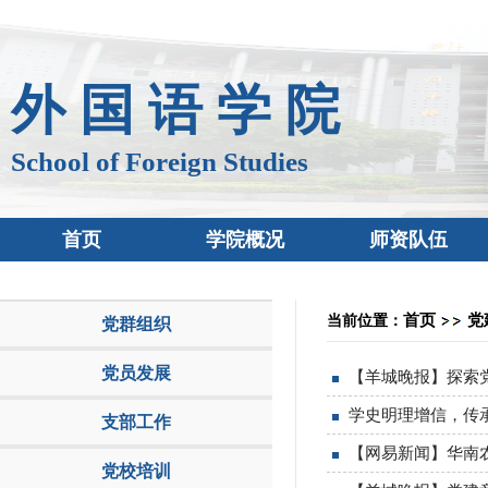
外 国 语 学 院
School of Foreign Studies
首页
学院概况
师资队伍
首页
党
当前位置：
党群组织
党员发展
【羊城晚报】探索党
学史明理增信，传承
支部工作
【网易新闻】华南农
党校培训