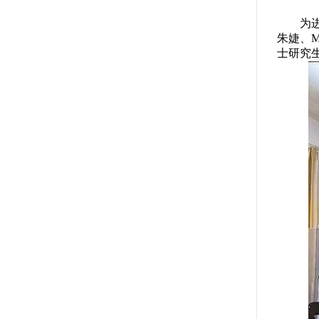
为
朱婕、
士研究