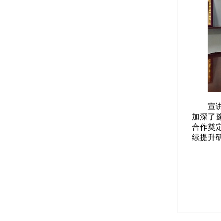
宣
加深了
合作奠
续提升