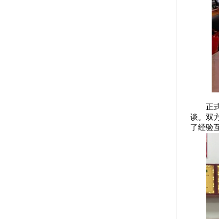
正
谈。双
了经验