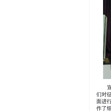
们对
面进
作了