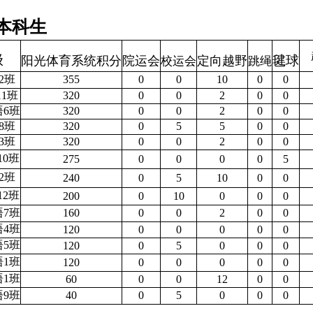
本科生
级
毽球
阳光体育系统积分
院运会
定向越野
校运会
跳绳
2班
355
0
0
10
0
0
11班
320
0
0
2
0
0
语6班
320
0
0
2
0
0
8班
320
0
5
5
0
0
3班
320
0
0
2
0
0
10班
275
0
0
0
0
5
2班
240
0
5
10
0
0
12班
200
0
10
0
0
0
语7班
160
0
0
2
0
0
语4班
120
0
0
0
0
0
语5班
120
0
5
0
0
0
语1班
120
0
0
0
0
0
语1班
60
0
0
12
0
0
语9班
40
0
5
0
0
0