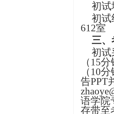
初试
初试
612室
三、
初试
（
15
分
（
10
分
告
PPT
zhaoye
@
语学院
存带至