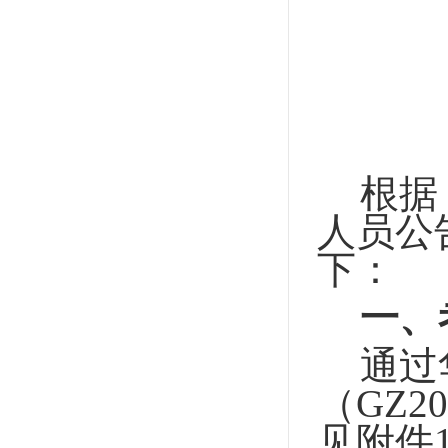
根据
人员公
下：
一、
通过
（
GZ20
见附件