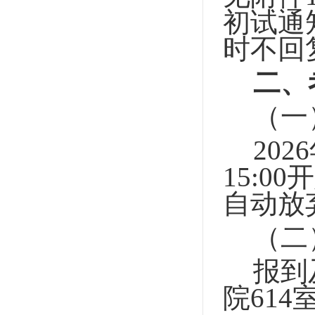
初试通
时不回
二、
（一
2026
15
:00
开
自动放
（二
报到
院
614