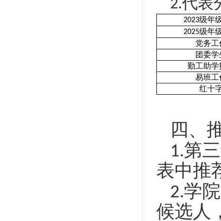
代表
2.
级年
2023
级年
2025
党务工
团委学
勤工助学
易班工
红十
四、
第三
1.
表中推
学院
2.
候选人