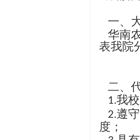
一、
华南
表我院
二、
我校
1.
遵守
2.
度；
具有