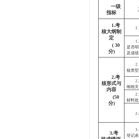
一级
指标
1.考
1
核大
纲
制
定
1
(
30
是否
明
分
)
及
成绩
2
核类型
2.考
2
核形式与
纲
相
关
内容
2.
(
50
材料
批
分
)
2
3.
3.考
登记表