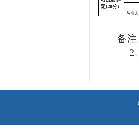
核成绩评
定(
20
分
)
3
纲
相
关
备注
2