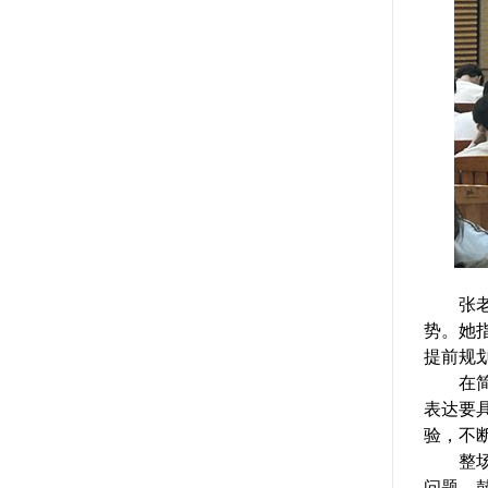
张
势。她
提前规
在
表达要
验，不
整
问题，