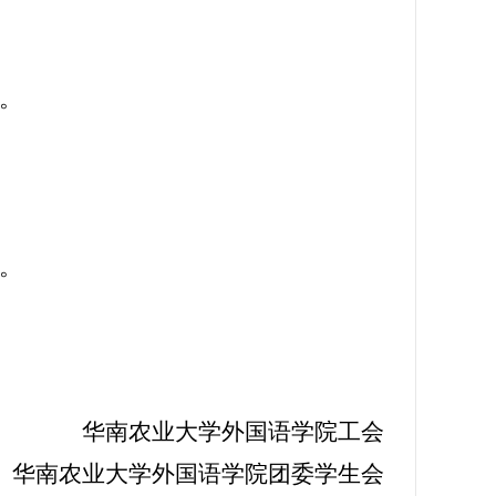
。
。
华南农业大学外国语学院工
会
华南农业大学外国语学院团委学生会