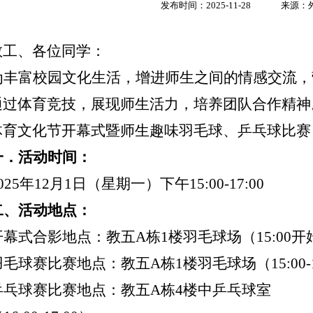
发布时间：2025-11-28
来源：
教工、各位同学：
为丰富校园文化生活，增进师生之间的情感交流，
通过体育竞技，展现师生活力，培养团队合作精神
体育文化节开幕式暨师生趣味羽毛球、乒乓球比赛
一．
活动时间：
025
年
12
月
1
日（星期一）下午
15:00-17:00
二、活动地点：
开幕式合影地点：
教五
A
栋
1
楼羽毛球场（
15:00
开
羽毛球赛比赛地点：
教五
A
栋
1
楼羽毛球场（15:00-1
乒乓球赛比赛
地点：教五
A
栋
4
楼中乒乓球室