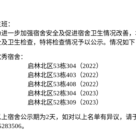
生班：
为进一步加强宿舍安全及促进宿舍卫生情况改善，
全及卫生检查，特将检查情况予以公示。情况如下
优秀宿舍：
启林北区
53
栋
304
（
2022
）
启林北区
53
栋
403
（
2022
）
启林北区
53
栋
408
（
2022
）
启林北区
52
栋
304
（
2023
）
启林北区
52
栋
309
（
2023
）
以上宿舍公示期为
2
天，如对以上名单有异议，请
5283506
。