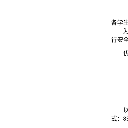
各学
行安
式：
8