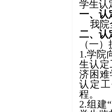
学生认
一、认
我院
二、认
（一）
1.
学院
生认定
济困难
认定工
程。
2.
组建