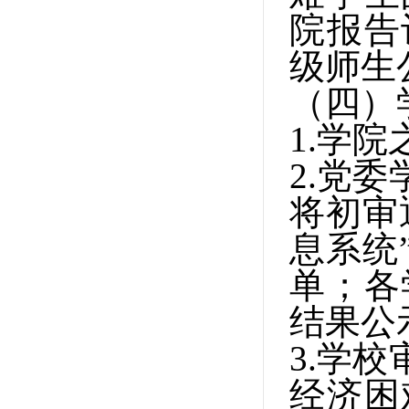
院报告
级师生
（四）
1.
学院
2.
党委
将初审
息系统
单；各
结果公
3.
学校
经济困