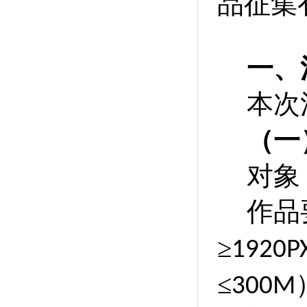
品征集
一、
本次
（一
对象
作品
≥
1920P
≤
300M