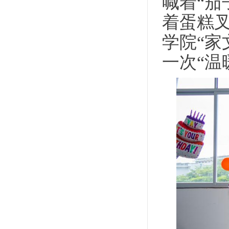
喊着
“
着蛋糕
学院“家
一次“温