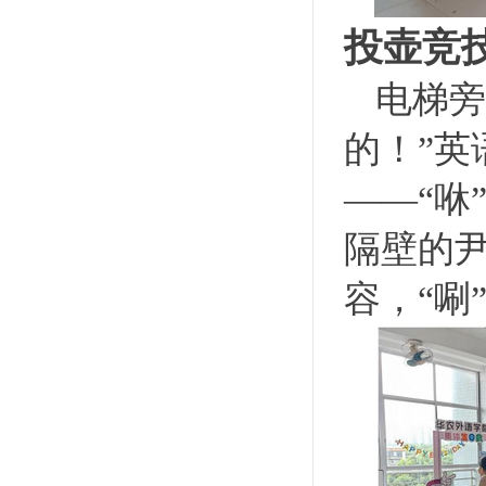
投壶竞
电梯旁
的！”
——“咻
隔壁的
容，“唰