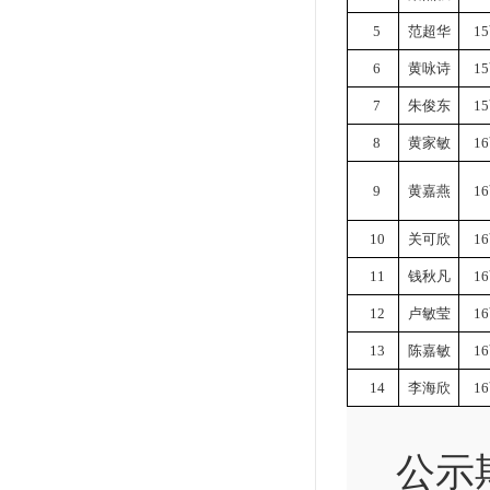
5
范超华
1
6
黄咏诗
1
7
朱俊东
1
8
黄家敏
1
9
黄嘉燕
1
10
关可欣
1
11
钱秋凡
1
12
卢敏莹
1
13
陈嘉敏
1
14
李海欣
1
公示期