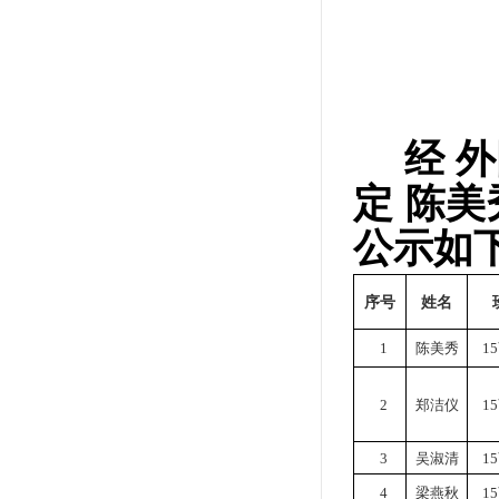
经
外
定
陈美
公示如
序号
姓名
1
陈美秀
1
2
郑洁仪
1
3
吴淑清
1
4
梁燕秋
1